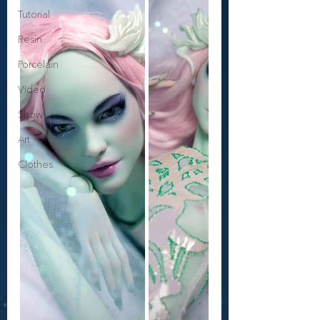
Tutorial
Resin
Porcelain
Video
Show
Art
Сlothes