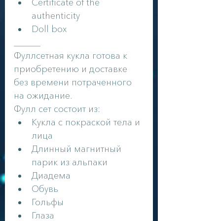
Certificate of the 
authenticity
Doll box
______
Фуллсетная кукла готова к 
приобретению и доставке 
без времени потраченного 
на ожидание.
Фулл сет состоит из:
Кукла с покраской тела и 
лица
Длинный магнитный 
парик из альпаки
Диадема
Обувь
Гольфы
Глаза